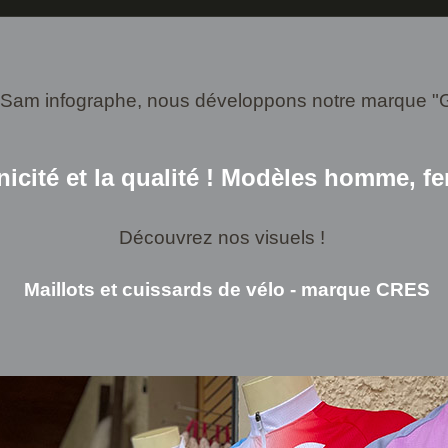
Sam infographe, nous développons notre marque "Gali
nicité et la qualité !
Modèles homme, fe
Découvrez nos visuels !
Maillots et cuissards de vélo - marque CRES